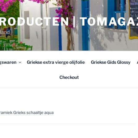
PRODUCTEN | TOMAGA
rland
ngswaren
Griekse extra vierge olijfolie
Griekse Gids Glossy
Checkout
amiek Grieks schaaltje aqua