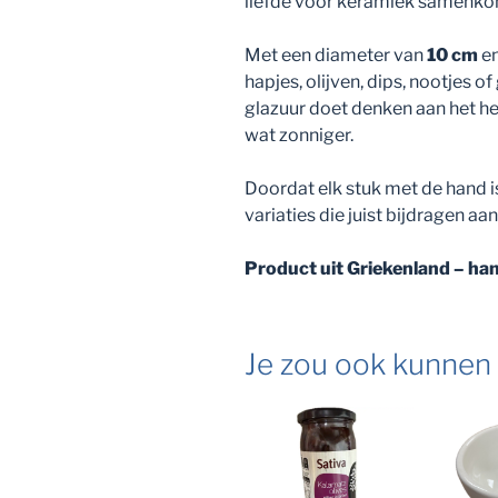
liefde voor keramiek samenk
Met een diameter van
10 cm
en
hapjes, olijven, dips, nootjes o
glazuur doet denken aan het h
wat zonniger.
Doordat elk stuk met de hand is
variaties die juist bijdragen aa
Product uit Griekenland – ha
Je zou ook kunnen