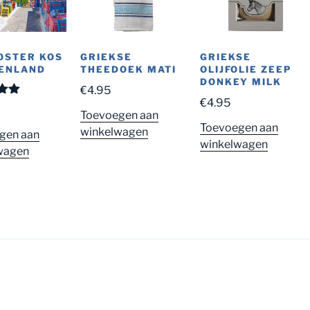
OSTER KOS
GRIEKSE
GRIEKSE
ENLAND
THEEDOEK MATI
OLIJFOLIE ZEEP
DONKEY MILK
€
4.95
€
4.95
eerd
0
Toevoegen aan
 5
Toevoegen aan
winkelwagen
gen aan
winkelwagen
wagen