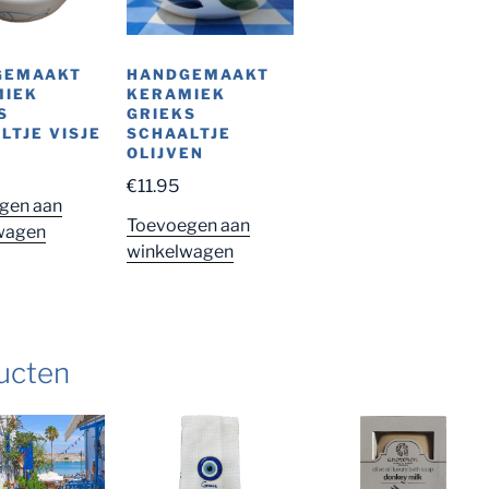
GEMAAKT
HANDGEMAAKT
MIEK
KERAMIEK
S
GRIEKS
LTJE VISJE
SCHAALTJE
OLIJVEN
€
11.95
gen aan
Toevoegen aan
wagen
winkelwagen
ucten