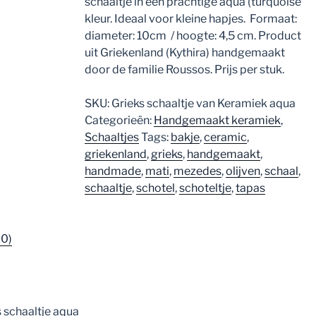
schaaltje in een prachtige aqua (turquoise
kleur. Ideaal voor kleine hapjes. Formaat:
diameter: 10cm / hoogte: 4,5 cm. Product
uit Griekenland (Kythira) handgemaakt
door de familie Roussos. Prijs per stuk.
SKU:
Grieks schaaltje van Keramiek aqua
Categorieën:
Handgemaakt keramiek
,
Schaaltjes
Tags:
bakje
,
ceramic
,
griekenland
,
grieks
,
handgemaakt
,
handmade
,
mati
,
mezedes
,
olijven
,
schaal
,
schaaltje
,
schotel
,
schoteltje
,
tapas
(0)
schaaltje aqua