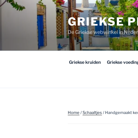
Ga
naar
GRIEKSE 
de
inhoud
De Griekse webwinkel in Nede
Griekse kruiden
Griekse voedi
Home
/
Schaaltjes
/ Handgemaakt ker