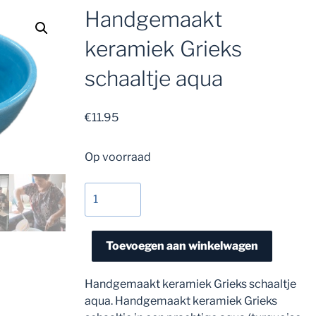
Handgemaakt
keramiek Grieks
schaaltje aqua
€
11.95
Op voorraad
Handgemaakt
keramiek
Grieks
schaaltje
Toevoegen aan winkelwagen
aqua
aantal
Handgemaakt keramiek Grieks schaaltje
aqua. Handgemaakt keramiek Grieks