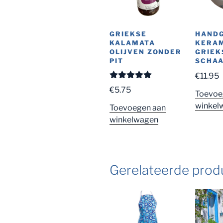
GRIEKSE
HAND
KALAMATA
KERA
OLIJVEN ZONDER
GRIEK
PIT
SCHAA
€
11.95
Gewaardeerd
€
5.75
Toevoe
5.00
uit 5
winkel
Toevoegen aan
winkelwagen
Gerelateerde prod