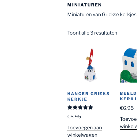
MINIATUREN
Miniaturen van Griekse kerkjes
Toont alle 3 resultaten
BEELD
HANGER GRIEKS
KERKJ
KERKJE
€
6.95
Gewaardeer
€
6.95
Toevoe
d
4.80
uit
5
winkel
Toevoegen aan
winkelwagen