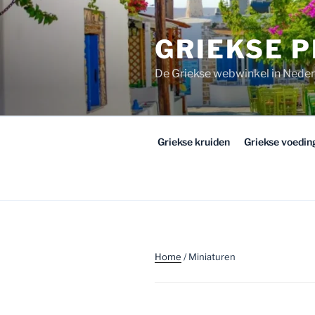
Ga
naar
GRIEKSE 
de
inhoud
De Griekse webwinkel in Nede
Griekse kruiden
Griekse voedi
Home
/ Miniaturen