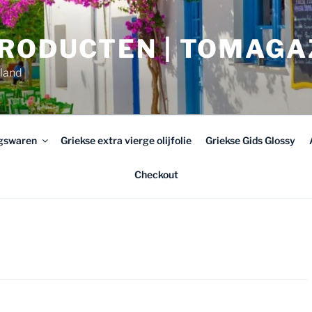
PRODUCTEN | TOMAGA
rland
ngswaren
Griekse extra vierge olijfolie
Griekse Gids Glossy
Checkout