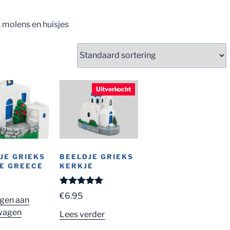
, molens en huisjes
Uitverkocht
JE GRIEKS
BEELDJE GRIEKS
E GREECE
KERKJE
Gewaardeerd
€
6.95
gen aan
5.00
uit 5
wagen
Lees verder