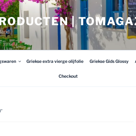
PRODUCTEN | TOMAGA
rland
ngswaren
Griekse extra vierge olijfolie
Griekse Gids Glossy
Checkout
l”