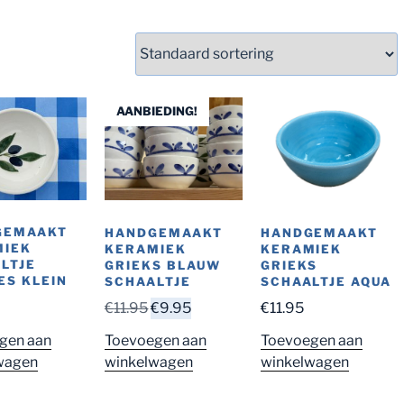
AANBIEDING!
GEMAAKT
HANDGEMAAKT
HANDGEMAAKT
MIEK
KERAMIEK
KERAMIEK
LTJE
GRIEKS BLAUW
GRIEKS
JES KLEIN
SCHAALTJE
SCHAALTJE AQUA
Oorspronkelijke
Huidige
€
11.95
€
9.95
€
11.95
prijs
prijs
gen aan
Toevoegen aan
Toevoegen aan
was:
is:
wagen
winkelwagen
winkelwagen
€11.95.
€9.95.