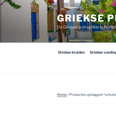
Ga
naar
GRIEKSE 
de
inhoud
De Griekse webwinkel in Nede
Griekse kruiden
Griekse voedi
Home
/ Producten getagged “schote