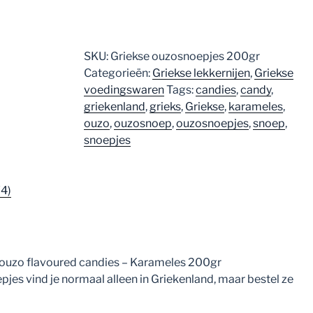
SKU:
Griekse ouzosnoepjes 200gr
Categorieën:
Griekse lekkernijen
,
Griekse
voedingswaren
Tags:
candies
,
candy
,
griekenland
,
grieks
,
Griekse
,
karameles
,
ouzo
,
ouzosnoep
,
ouzosnoepjes
,
snoep
,
snoepjes
(4)
 ouzo flavoured candies – Karameles 200gr
jes vind je normaal alleen in Griekenland, maar bestel ze