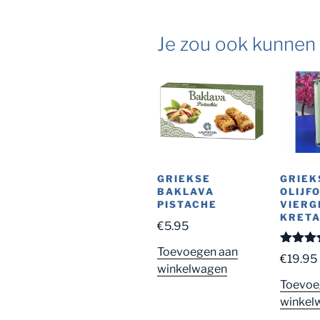
Je zou ook kunnen
GRIEKSE
GRIEK
BAKLAVA
OLIJF
PISTACHE
VIERG
KRET
€
5.95
Toevoegen aan
Gewaard
€
19.95
5.00
uit
winkelwagen
Toevoe
winkel