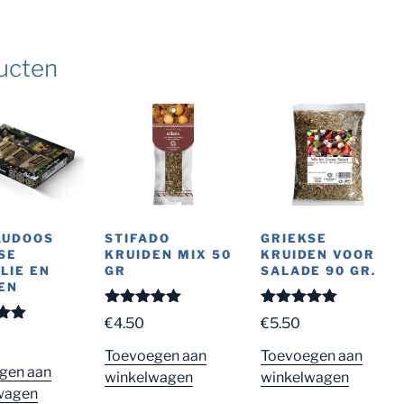
ucten
AUDOOS
STIFADO
GRIEKSE
SE
KRUIDEN MIX 50
KRUIDEN VOOR
LIE EN
GR
SALADE 90 GR.
EN
Gewaardeerd
Gewaardeerd
€
4.50
€
5.50
5.00
uit 5
5.00
uit 5
eerd
 5
Toevoegen aan
Toevoegen aan
gen aan
winkelwagen
winkelwagen
wagen