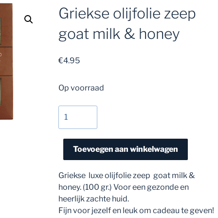
Griekse olijfolie zeep
goat milk & honey
€
4.95
Op voorraad
Griekse
olijfolie
zeep
goat
Toevoegen aan winkelwagen
milk
&
Griekse luxe olijfolie zeep goat milk &
honey
honey. (100 gr.) Voor een gezonde en
aantal
heerlijk zachte huid.
Fijn voor jezelf en leuk om cadeau te geven!