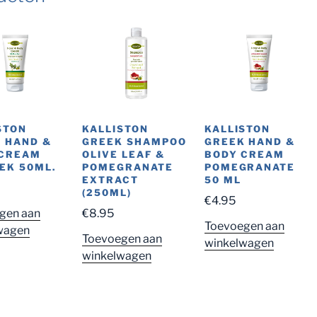
STON
KALLISTON
KALLISTON
 HAND &
GREEK SHAMPOO
GREEK HAND &
 CREAM
OLIVE LEAF &
BODY CREAM
EK 50ML.
POMEGRANATE
POMEGRANATE
EXTRACT
50 ML
(250ML)
€
4.95
gen aan
€
8.95
Toevoegen aan
wagen
Toevoegen aan
winkelwagen
winkelwagen