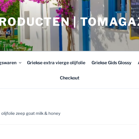
PRODUCTEN | TOMAGA
rland
ngswaren
Griekse extra vierge olijfolie
Griekse Gids Glossy
Checkout
 olijfolie zeep goat milk & honey