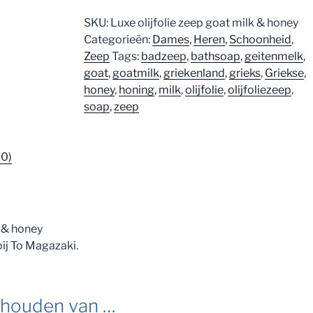
SKU:
Luxe olijfolie zeep goat milk & honey
Categorieën:
Dames
,
Heren
,
Schoonheid
,
Zeep
Tags:
badzeep
,
bathsoap
,
geitenmelk
,
goat
,
goatmilk
,
griekenland
,
grieks
,
Griekse
,
honey
,
honing
,
milk
,
olijfolie
,
olijfoliezeep
,
soap
,
zeep
(0)
k & honey
bij To Magazaki.
 houden van …