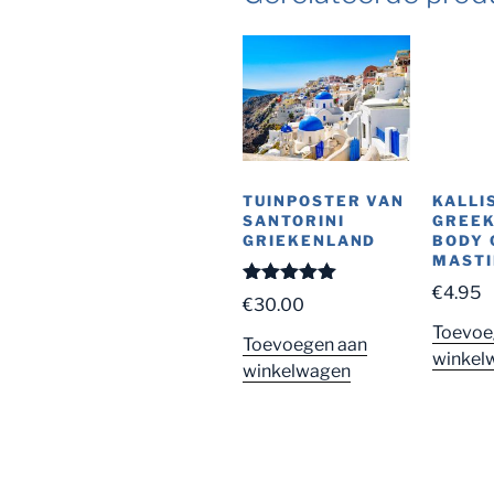
KALLI
TUINPOSTER VAN
GREEK
SANTORINI
BODY
GRIEKENLAND
MASTI
€
4.95
Gewaardeerd
€
30.00
5.00
uit 5
Toevoe
Toevoegen aan
winkel
winkelwagen