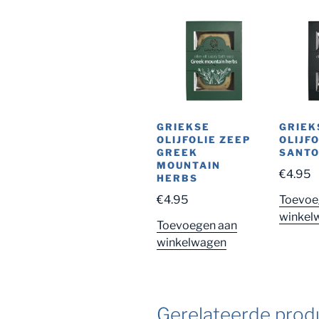
GRIEKSE
GRIEK
OLIJFOLIE ZEEP
OLIJF
GREEK
SANTO
MOUNTAIN
€
4.95
HERBS
€
4.95
Toevoe
winkel
Toevoegen aan
winkelwagen
Gerelateerde prod