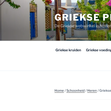
Ga
naar
GRIEKSE 
de
inhoud
De Griekse webwinkel in Nede
Griekse kruiden
Griekse voedi
Home
/
Schoonheid
/
Heren
/ Griekse