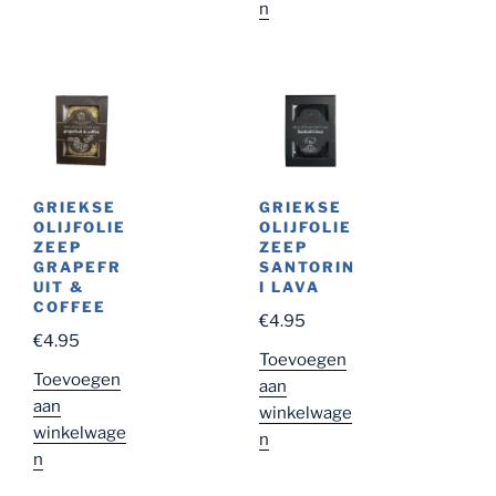
n
GRIEKSE
GRIEKSE
OLIJFOLIE
OLIJFOLIE
ZEEP
ZEEP
GRAPEFR
SANTORIN
UIT &
I LAVA
COFFEE
€
4.95
€
4.95
Toevoegen
Toevoegen
aan
aan
winkelwage
winkelwage
n
n