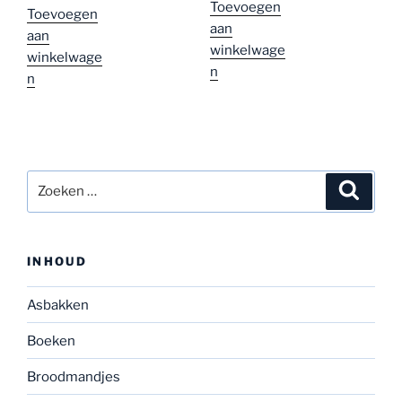
5
Toevoegen
Toevoegen
aan
aan
winkelwage
winkelwage
n
n
Zoeken
Zoeke
naar:
INHOUD
Asbakken
Boeken
Broodmandjes