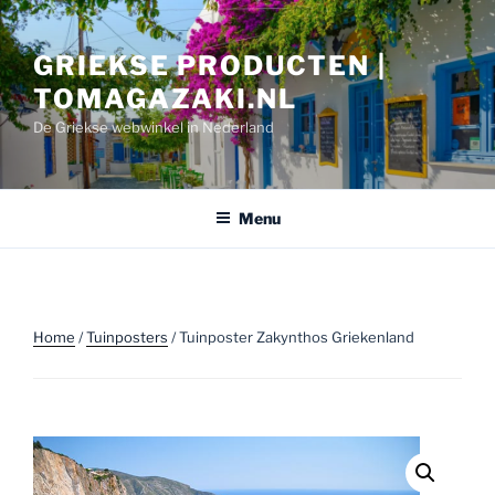
Ga
naar
GRIEKSE PRODUCTEN |
de
inhoud
TOMAGAZAKI.NL
De Griekse webwinkel in Nederland
Menu
Home
/
Tuinposters
/ Tuinposter Zakynthos Griekenland