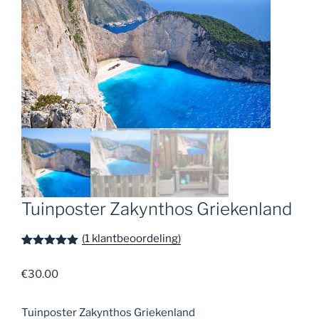
Tuinposter Zakynthos Griekenland
(
1
klantbeoordeling)
Gewaardeer
1
d
5.00
op
€
30.00
5
gebaseerd
op
klant
waardering
Tuinposter Zakynthos Griekenland