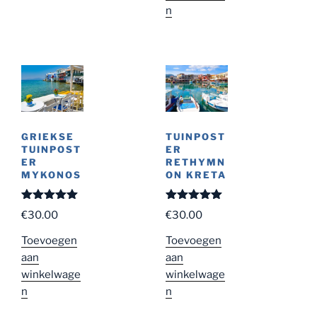
n
GRIEKSE
TUINPOST
TUINPOST
ER
ER
RETHYMN
MYKONOS
ON KRETA
Gewaardeer
Gewaardeer
€
30.00
€
30.00
d
5.00
uit
d
5.00
uit
5
5
Toevoegen
Toevoegen
aan
aan
winkelwage
winkelwage
n
n