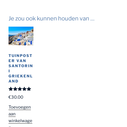
Je zou ook kunnen houden van …
TUINPOST
ER VAN
SANTORIN
I
GRIEKENL
AND
Gewaardeer
€
30.00
d
5.00
uit
5
Toevoegen
aan
winkelwage