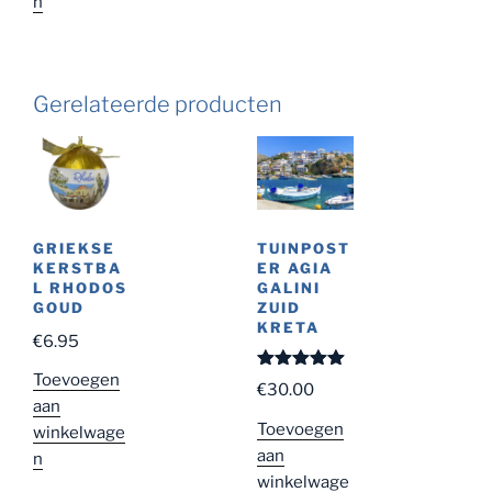
n
Gerelateerde producten
GRIEKSE
TUINPOST
KERSTBA
ER AGIA
L RHODOS
GALINI
GOUD
ZUID
KRETA
€
6.95
Toevoegen
Gewaardeer
€
30.00
d
5.00
uit
aan
5
Toevoegen
winkelwage
aan
n
winkelwage