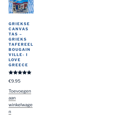
GRIEKSE
CANVAS
TAS –
GRIEKS
TAFEREEL
BOUGAIN
VILLE- I
LOVE
GREECE
Gewaardeer
€
9.95
d
5.00
uit
5
Toevoegen
aan
winkelwage
n