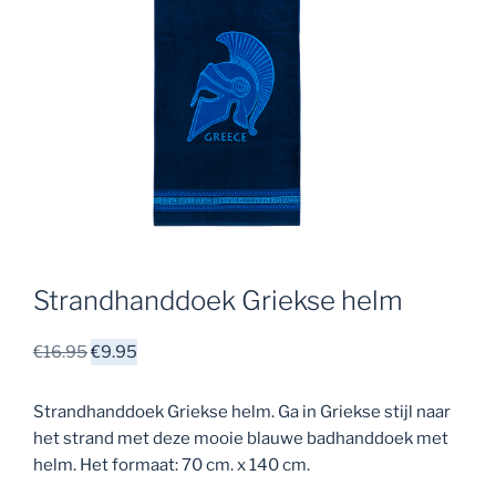
Strandhanddoek Griekse helm
Oorspronkelijke
Huidige
€
16.95
€
9.95
prijs
prijs
was:
is:
Strandhanddoek Griekse helm. Ga in Griekse stijl naar
€16.95.
€9.95.
het strand met deze mooie blauwe badhanddoek met
helm. Het formaat: 70 cm. x 140 cm.