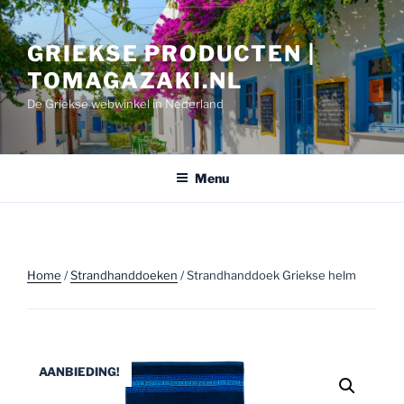
Ga
naar
GRIEKSE PRODUCTEN |
de
inhoud
TOMAGAZAKI.NL
De Griekse webwinkel in Nederland
Menu
Home
/
Strandhanddoeken
/ Strandhanddoek Griekse helm
AANBIEDING!