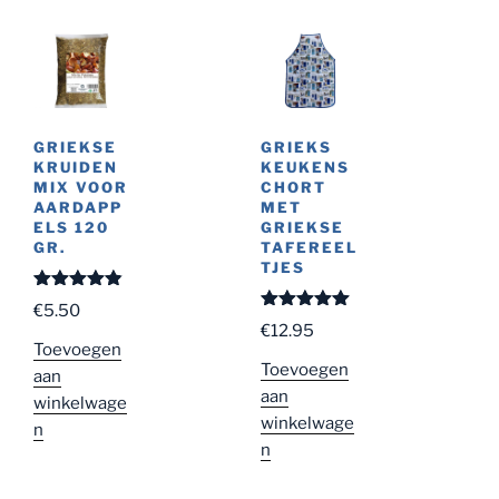
GRIEKSE
GRIEKS
KRUIDEN
KEUKENS
MIX VOOR
CHORT
AARDAPP
MET
ELS 120
GRIEKSE
GR.
TAFEREEL
TJES
Gewaardeer
€
5.50
d
4.83
uit
Gewaardeer
€
12.95
5
d
5.00
uit
Toevoegen
5
Toevoegen
aan
aan
winkelwage
winkelwage
n
n