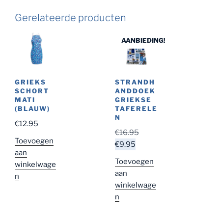
Gerelateerde producten
AANBIEDING!
GRIEKS
STRANDH
SCHORT
ANDDOEK
MATI
GRIEKSE
(BLAUW)
TAFERELE
N
€
12.95
Oorspronkelijke
€
16.95
Toevoegen
Huidige
prijs
€
9.95
aan
prijs
was:
Toevoegen
winkelwage
is:
€16.95.
aan
n
€9.95.
winkelwage
n