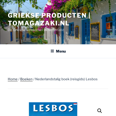
Ga
naar
GRIEKSE PRODUCTEN |
de
inhoud
TOMAGAZAKI.NL
De Griekse webwinkel in Nederland
Menu
Home
/
Boeken
/ Nederlandstalig boek (reisgids) Lesbos