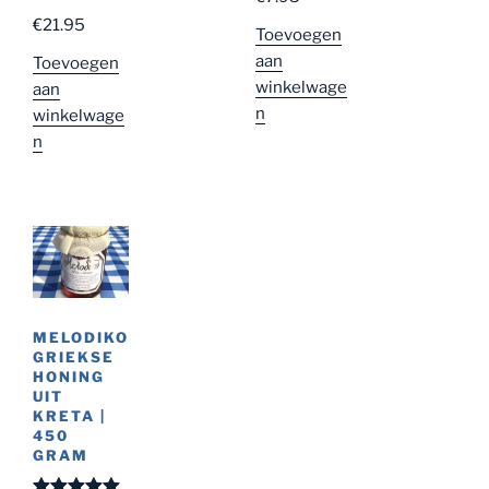
Gewaardeer
€
21.95
d
5.00
uit
Toevoegen
5
aan
Toevoegen
winkelwage
aan
n
winkelwage
n
MELODIKO
GRIEKSE
HONING
UIT
KRETA |
450
GRAM