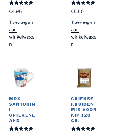
Gewaardeer
Gewaardeer
€
4.95
€
5.50
d
5.00
uit
d
5.00
uit
5
5
Toevoegen
Toevoegen
aan
aan
winkelwage
winkelwage
n
n
MOK
GRIEKSE
SANTORIN
KRUIDEN
I
MIX VOOR
GRIEKENL
KIP 120
AND
GR.
Gewaardeer
Gewaardeer