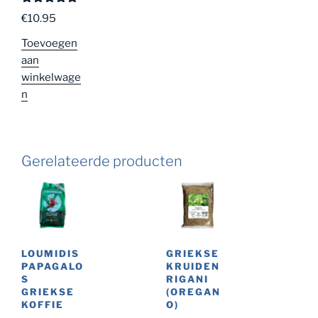
Gewaardeer
€
10.95
d
5.00
uit
5
Toevoegen
aan
winkelwage
n
Gerelateerde producten
LOUMIDIS
GRIEKSE
PAPAGALO
KRUIDEN
S
RIGANI
GRIEKSE
(OREGAN
KOFFIE
O)