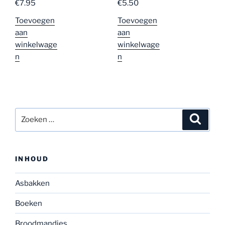
€
7.95
€
5.50
d
5.00
uit
d
5.00
uit
5
5
Toevoegen
Toevoegen
aan
aan
winkelwage
winkelwage
n
n
Zoeken
Zoeke
naar:
INHOUD
Asbakken
Boeken
Broodmandjes