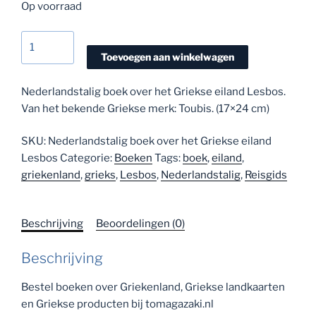
Op voorraad
Nederlandstalig
boek
Toevoegen aan winkelwagen
(reisgids)
Lesbos
Nederlandstalig boek over het Griekse eiland Lesbos.
aantal
Van het bekende Griekse merk: Toubis. (17×24 cm)
SKU:
Nederlandstalig boek over het Griekse eiland
Lesbos
Categorie:
Boeken
Tags:
boek
,
eiland
,
griekenland
,
grieks
,
Lesbos
,
Nederlandstalig
,
Reisgids
Beschrijving
Beoordelingen (0)
Beschrijving
Bestel boeken over Griekenland, Griekse landkaarten
en Griekse producten bij tomagazaki.nl