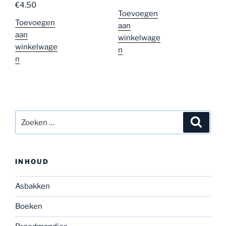
€
4.50
Toevoegen
Toevoegen
aan
aan
winkelwage
winkelwage
n
n
Zoeken
Zoeke
naar:
INHOUD
Asbakken
Boeken