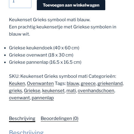
Grieks
Toevoegen aan winkelwagen
symbool
mati
Keukenset Grieks symbool mati blauw.
aantal
Een prachtig keukensetje met Griekse symbolen in
blauw wit.
Griekse keukendoek (40 x 60 cm)
Griekse ovenwant (18 x 30 cm)
Griekse pannenlap (16.5 x 16.5 cm)
SKU:
Keukenset Grieks symbool mati
Categorieën:
Keuken
,
Ovenwanten
Tags:
blauw
,
greece
,
griekenland
,
grieks
,
Griekse
,
keukenset
,
mati
,
ovenhandschoen
,
ovenwant
,
pannenlap
Beschrijving
Beoordelingen (0)
Beschrijving