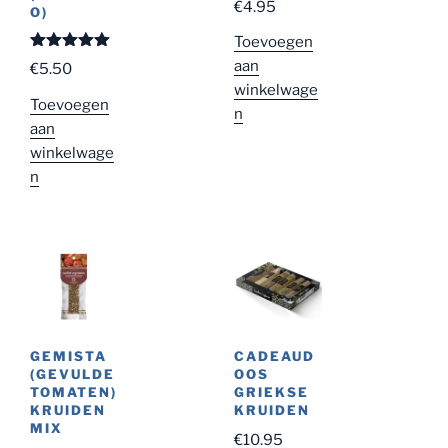
€
4.95
O)
Toevoegen
Gewaardeer
aan
€
5.50
d
5.00
uit
winkelwage
5
Toevoegen
n
aan
winkelwage
n
GEMISTA
CADEAUD
(GEVULDE
OOS
TOMATEN)
GRIEKSE
KRUIDEN
KRUIDEN
MIX
€
10.95