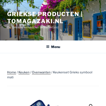
Ga
naar
GRIEKSE PRODUCTEN |
de
inhoud
TOMAGAZAKI.NL
De Griekse webwinkel in Nederland
Menu
Home
/
Keuken
/
Ovenwanten
/ Keukenset Grieks symbool
mati