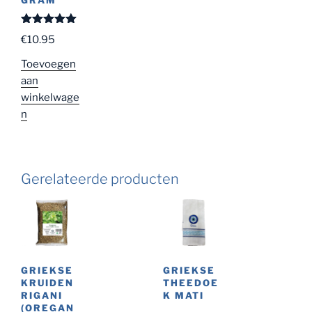
Gewaardeer
€
10.95
d
5.00
uit
5
Toevoegen
aan
winkelwage
n
Gerelateerde producten
GRIEKSE
GRIEKSE
KRUIDEN
THEEDOE
RIGANI
K MATI
(OREGAN