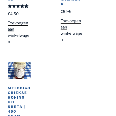
A
€
9.95
Gewaardeer
€
4.50
d
5.00
uit
5
Toevoegen
Toevoegen
aan
aan
winkelwage
winkelwage
n
n
MELODIKO
GRIEKSE
HONING
UIT
KRETA |
450
GRAM