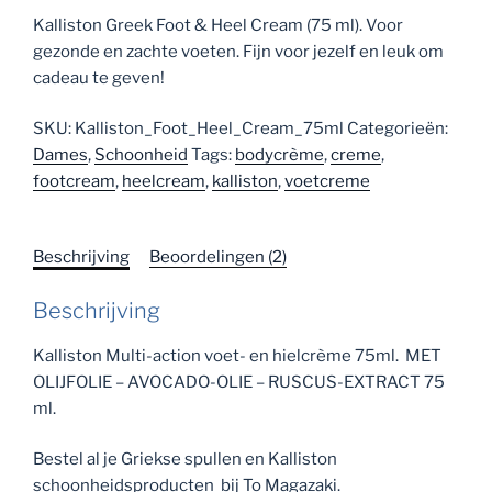
op
klant
waarderinge
Kalliston Greek Foot & Heel Cream (75 ml). Voor
n
gezonde en zachte voeten. Fijn voor jezelf en leuk om
cadeau te geven!
SKU:
Kalliston_Foot_Heel_Cream_75ml
Categorieën:
Dames
,
Schoonheid
Tags:
bodycrème
,
creme
,
footcream
,
heelcream
,
kalliston
,
voetcreme
Beschrijving
Beoordelingen (2)
Beschrijving
Kalliston Multi-action voet- en hielcrème 75ml.
MET
OLIJFOLIE – AVOCADO-OLIE – RUSCUS-EXTRACT
75
ml.
Bestel al je Griekse spullen en Kalliston
schoonheidsproducten bij To Magazaki.