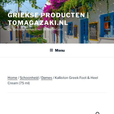
Ga
naar
GRIEKSE PRODUCTEN |
de
inhoud
TOMAGAZAKI.NL
De Griekse webwinkel in Nederland
Menu
Home
/
Schoonheid
/
Dames
/ Kalliston Greek Foot & Heel
Cream (75 ml)