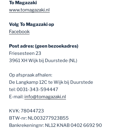
To Magazaki
www.tomagazaki.nl
Volg To Magazaki op
Facebook
Post adres: (geen bezoekadres)
Friesesteen 23
3961 XH Wijk bij Duurstede (NL)
Op afspraak afhalen:
De Langkamp 12C te Wijk bij Duurstede
tel: 0031-343-594447
E-mail:
info@tomagazaki.nl
KVK: 78044723
BTW-nr: NL003277923B55
Bankrekeningnr: NL12 KNAB 0402 6692 90