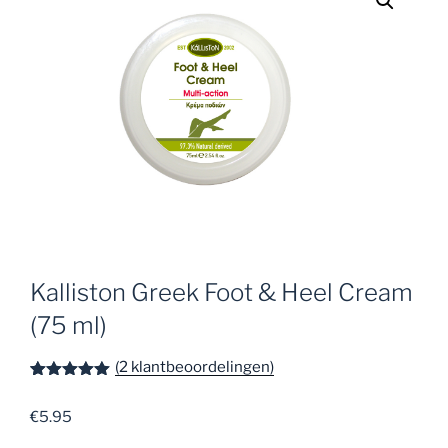
Kalliston Greek Foot & Heel Cream
(75 ml)
(
2
klantbeoordelingen)
Gewaardeer
2
d
5.00
op
€
5.95
5
gebaseerd