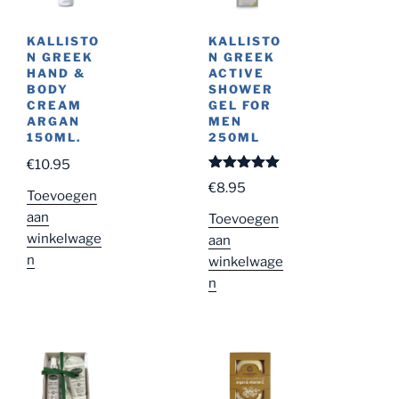
KALLISTO
KALLISTO
N GREEK
N GREEK
HAND &
ACTIVE
BODY
SHOWER
CREAM
GEL FOR
ARGAN
MEN
150ML.
250ML
€
10.95
Gewaardeer
€
8.95
d
5.00
uit
Toevoegen
5
aan
Toevoegen
winkelwage
aan
n
winkelwage
n