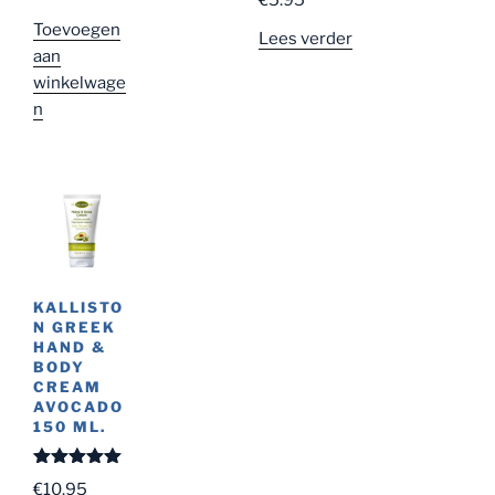
d
5.00
uit
5
Toevoegen
Lees verder
aan
winkelwage
n
KALLISTO
N GREEK
HAND &
BODY
CREAM
AVOCADO
150 ML.
Gewaardeer
€
10.95