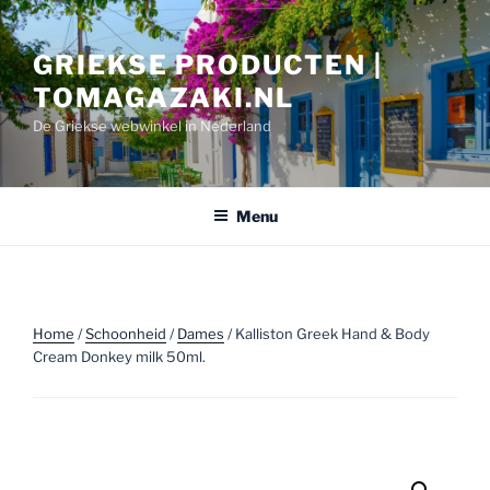
Ga
naar
GRIEKSE PRODUCTEN |
de
inhoud
TOMAGAZAKI.NL
De Griekse webwinkel in Nederland
Menu
Home
/
Schoonheid
/
Dames
/ Kalliston Greek Hand & Body
Cream Donkey milk 50ml.