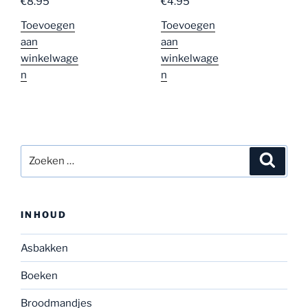
€
4.95
€
8.95
d
5.00
uit
d
5.00
uit
5
5
Toevoegen
Toevoegen
aan
aan
winkelwage
winkelwage
n
n
Zoeken
Zoeke
naar:
INHOUD
Asbakken
Boeken
Broodmandjes