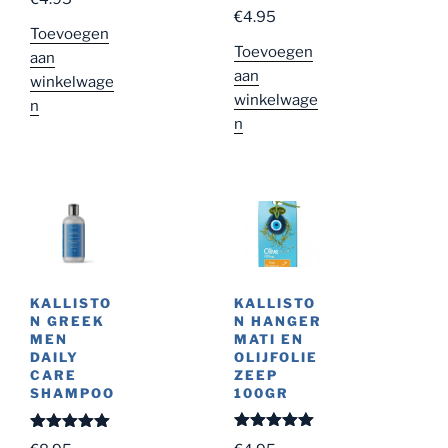
€
4.95
Toevoegen
Toevoegen
aan
aan
winkelwage
winkelwage
n
n
KALLISTO
KALLISTO
N HANGER
N GREEK
MATI EN
MEN
OLIJFOLIE
DAILY
ZEEP
CARE
100GR
SHAMPOO
Gewaardeer
Gewaardeer