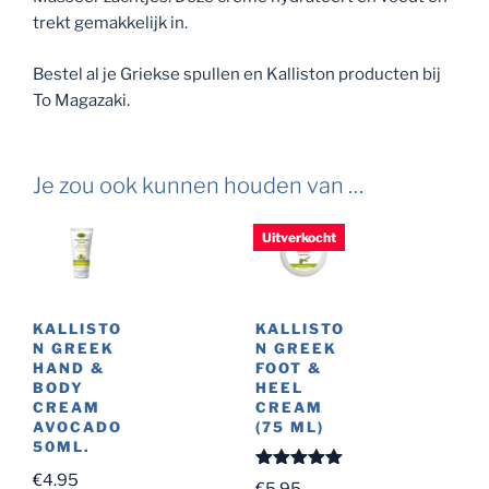
trekt gemakkelijk in.
Bestel al je Griekse spullen en Kalliston producten bij
To Magazaki.
Je zou ook kunnen houden van …
Uitverkocht
KALLISTO
KALLISTO
N GREEK
N GREEK
HAND &
FOOT &
BODY
HEEL
CREAM
CREAM
AVOCADO
(75 ML)
50ML.
€
4.95
Gewaardeer
€
5.95