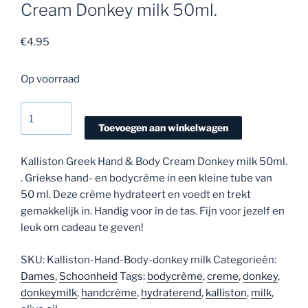
Cream Donkey milk 50ml.
€
4.95
Op voorraad
Kalliston
Greek
Toevoegen aan winkelwagen
Hand
&
Kalliston Greek Hand & Body Cream Donkey milk 50ml.
Body
. Griekse hand- en bodycr
è
me in een kleine tube van
Cream
50 ml.
Deze crème hydrateert en voedt en trekt
Donkey
gemakkelijk in. Handig voor in de tas.
Fijn voor jezelf en
milk
leuk om cadeau te geven!
50ml.
aantal
SKU:
Kalliston-Hand-Body-donkey milk
Categorieën:
Dames
,
Schoonheid
Tags:
bodycrème
,
creme
,
donkey
,
donkeymilk
,
handcrème
,
hydraterend
,
kalliston
,
milk
,