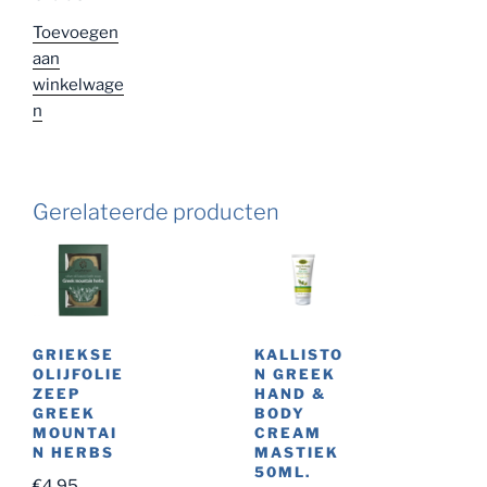
d
5.00
uit
5
Toevoegen
aan
winkelwage
n
Gerelateerde producten
KALLISTO
GRIEKSE
N GREEK
OLIJFOLIE
HAND &
ZEEP
BODY
GREEK
CREAM
MOUNTAI
MASTIEK
N HERBS
50ML.
€
4.95