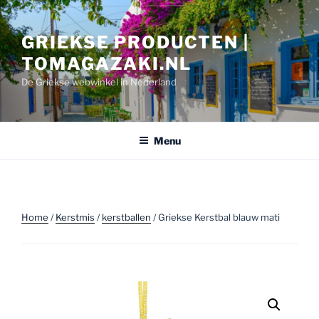
Ga
naar
GRIEKSE PRODUCTEN |
de
inhoud
TOMAGAZAKI.NL
De Griekse webwinkel in Nederland
Menu
Home
/
Kerstmis
/
kerstballen
/ Griekse Kerstbal blauw mati