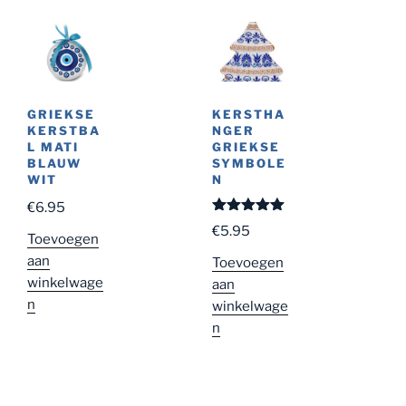
KERSTHA
GRIEKSE
NGER
KERSTBA
GRIEKSE
L MATI
SYMBOLE
BLAUW
N
WIT
€
6.95
Gewaardeer
€
5.95
d
5.00
uit
Toevoegen
5
aan
Toevoegen
winkelwage
aan
n
winkelwage
n