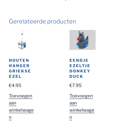
Gerelateerde producten
EENDJE
HOUTEN
EZELTJE
HANGER
DONKEY
GRIEKSE
DUCK
EZEL
€
7.95
€
4.95
Toevoegen
Toevoegen
aan
aan
winkelwage
winkelwage
n
n