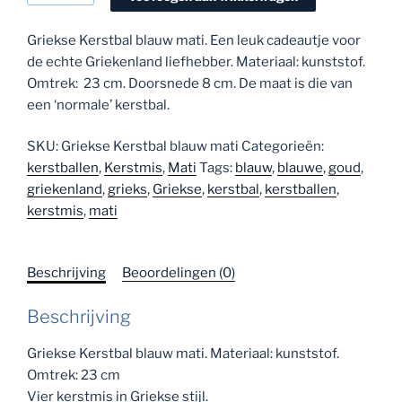
blauw
mati
Griekse Kerstbal blauw mati. Een leuk cadeautje voor
aantal
de echte Griekenland liefhebber. Materiaal: kunststof.
Omtrek: 23 cm. Doorsnede 8 cm. De maat is die van
een ‘normale’ kerstbal.
SKU:
Griekse Kerstbal blauw mati
Categorieën:
kerstballen
,
Kerstmis
,
Mati
Tags:
blauw
,
blauwe
,
goud
,
griekenland
,
grieks
,
Griekse
,
kerstbal
,
kerstballen
,
kerstmis
,
mati
Beschrijving
Beoordelingen (0)
Beschrijving
Griekse Kerstbal blauw mati. Materiaal: kunststof.
Omtrek: 23 cm
Vier kerstmis in Griekse stijl.