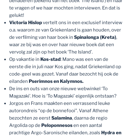
benaderen (bekend van het boek ‘The Island’) en haar
te vragen of we haar mochten interviewen. En dat is
gelukt!
Victoria Hislop
vertelt ons in een exclusief interview
o.a. waarom ze van Griekenland is gaan houden, over
de verfilming van haar boek in
Spinalonga (Kreta)
,
waar ze bij was en over haar nieuwe boek dat een
vervolg zal zijn op het boek ‘The Island’.
Op vakantie in
Kos-stad
: Mano was een van de
eerste die in juli naar Kos ging, nadat Griekenland op
code-geel was gezet. Vanaf daar bezocht hij ook de
eilanden
Pserimnos en Kalymnos.
De ins en outs van onze nieuwe webwinkel ‘To
Magazaki’. Hoe is ‘To Magazaki’ eigenlijk ontstaan?
Jorgos en Frans maakten een verrassend leuke
autorondreis “op de bonnefooi”. Vanaf Athene
bezochten ze eerst
Salamina
, daarna de regio
Argolida op de
Peloponnesos
en een aantal
prachtige Argo-Saronische eilanden, zoals
Hydra en