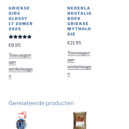
GRIEKSE
NEDERLA
GIDS
NDSTALIG
GLOSSY
BOEK
17 ZOMER
GRIEKSE
2025
MYTHOLO
GIE
€
21.95
Gewaardeer
€
8.95
d
5.00
uit
5
Toevoegen
Toevoegen
aan
aan
winkelwage
winkelwage
n
n
Gerelateerde producten