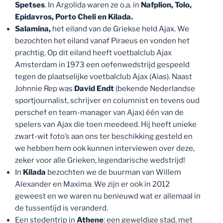
Spetses
. In Argolida waren ze o.a. in
Nafplion, Tolo,
Epidavros, Porto Cheli en Kilada.
Salamina,
het eiland van de Griekse held Ajax. We
bezochten het eiland vanaf Piraeus en vonden het
prachtig. Op dit eiland heeft voetbalclub Ajax
Amsterdam in 1973 een oefenwedstrijd gespeeld
tegen de plaatselijke voetbalclub Ajax (Aias). Naast
Johnnie Rep was
David Endt
(bekende Nederlandse
sportjournalist, schrijver en columnist en tevens oud
perschef en team-manager van Ajax) één van de
spelers van Ajax die toen meedeed. Hij heeft unieke
zwart-wit foto’s aan ons ter beschikking gesteld en
we hebben hem ook kunnen interviewen over deze,
zeker voor alle Grieken, legendarische wedstrijd!
In
Kilada
bezochten we de buurman van Willem
Alexander en Maxima. We zijn er ook in 2012
geweest en we waren nu benieuwd wat er allemaal in
de tussentijd is veranderd.
Een stedentrip in
Athene
: een geweldige stad, met