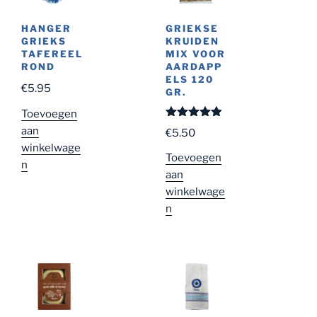
HANGER
GRIEKSE
GRIEKS
KRUIDEN
TAFEREEL
MIX VOOR
ROND
AARDAPP
ELS 120
€
5.95
GR.
Toevoegen
Gewaardeer
aan
€
5.50
d
4.83
uit
winkelwage
5
Toevoegen
n
aan
winkelwage
n