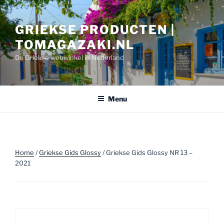
Ga
naar
GRIEKSE PRODUCTEN |
de
inhoud
TOMAGAZAKI.NL
De Griekse webwinkel in Nederland
Menu
Home
/
Griekse Gids Glossy
/ Griekse Gids Glossy NR 13 –
2021