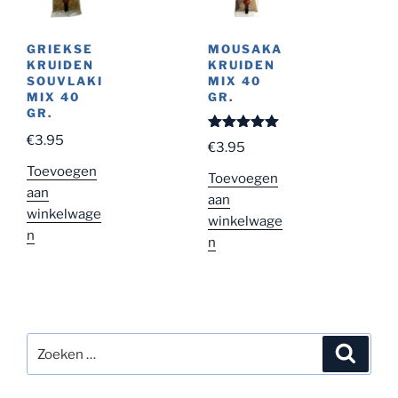
GRIEKSE
MOUSAKA
KRUIDEN
KRUIDEN
SOUVLAKI
MIX 40
MIX 40
GR.
GR.
€
3.95
Gewaardeer
€
3.95
d
5.00
uit
5
Toevoegen
Toevoegen
aan
aan
winkelwage
winkelwage
n
n
Zoeken
Zoeke
naar: