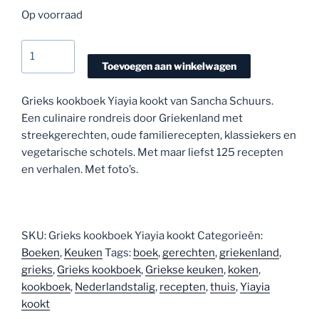
op
klant
waardering
Op voorraad
en
Grieks
kookboek
Toevoegen aan winkelwagen
Yiayia
kookt
Grieks kookboek Yiayia kookt van Sancha Schuurs.
aantal
Een culinaire rondreis door Griekenland met
streekgerechten, oude familierecepten, klassiekers en
vegetarische schotels. Met maar liefst 125 recepten
en verhalen.
Met foto’s.
SKU:
Grieks kookboek Yiayia kookt
Categorieën:
Boeken
,
Keuken
Tags:
boek
,
gerechten
,
griekenland
,
grieks
,
Grieks kookboek
,
Griekse keuken
,
koken
,
kookboek
,
Nederlandstalig
,
recepten
,
thuis
,
Yiayia
kookt