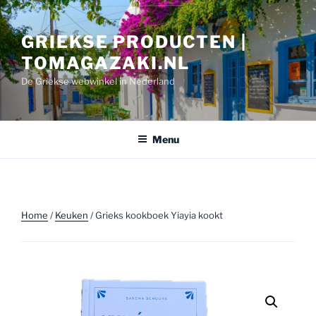
Ga
naar
GRIEKSE PRODUCTEN |
de
inhoud
TOMAGAZAKI.NL
De Griekse webwinkel in Nederland
Menu
Home
/
Keuken
/ Grieks kookboek Yiayia kookt