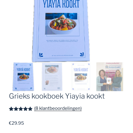
Grieks kookboek Yiayia kookt
(
8
klantbeoordelingen)
Gewaardeer
8
d
4.75
op
€
29.95
5
gebaseerd