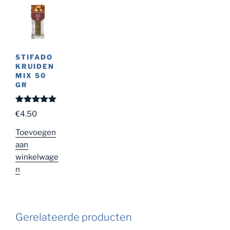
STIFADO
KRUIDEN
MIX 50
GR
Gewaardeer
€
4.50
d
5.00
uit
5
Toevoegen
aan
winkelwage
n
Gerelateerde producten