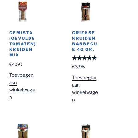
GEMISTA
GRIEKSE
(GEVULDE
KRUIDEN
TOMATEN)
BARBECU
KRUIDEN
E 40 GR.
MIX
€
4.50
Gewaardeer
€
3.95
d
5.00
uit
5
Toevoegen
Toevoegen
aan
aan
winkelwage
winkelwage
n
n