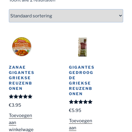
ZANAE
GIGANTES
GIGANTES
GEDROOG
GRIEKSE
DE
REUZENB
GRIEKSE
ONEN
REUZENB
ONEN
Gewaardeer
€
3.95
d
5.00
uit
Gewaardeer
€
5.95
5
d
5.00
uit
Toevoegen
5
Toevoegen
aan
aan
winkelwage