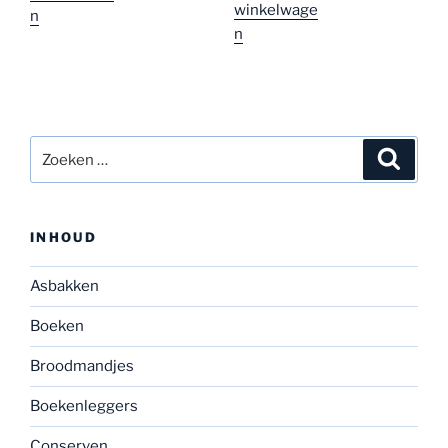
winkelwage
n
n
Zoeken
Zoeke
naar:
INHOUD
Asbakken
Boeken
Broodmandjes
Boekenleggers
Conserven