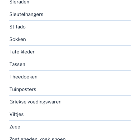
Sieraden
Sleutelhangers
Stifado
Sokken
Tafelkleden
Tassen
Theedoeken
Tuinposters
Griekse voedingswaren
Viltjes
Zeep
Zoetigheden, koek, snoep