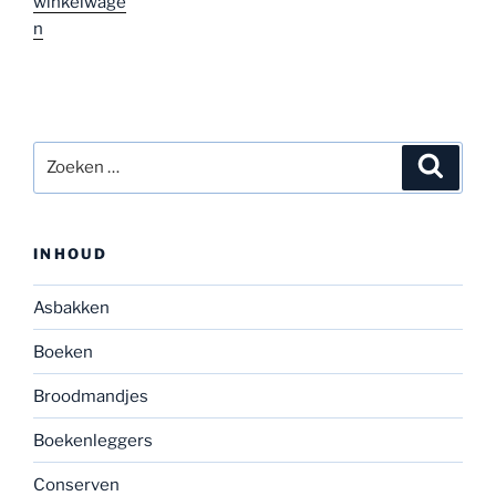
winkelwage
n
Zoeken
Zoeke
naar:
INHOUD
Asbakken
Boeken
Broodmandjes
Boekenleggers
Conserven