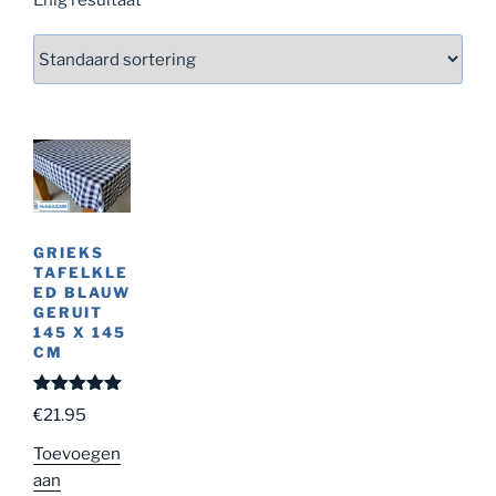
GRIEKS
TAFELKLE
ED BLAUW
GERUIT
145 X 145
CM
Gewaardeer
€
21.95
d
5.00
uit
5
Toevoegen
aan