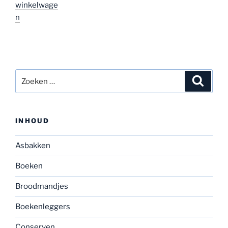
winkelwage
n
Zoeken
Zoeke
naar:
INHOUD
Asbakken
Boeken
Broodmandjes
Boekenleggers
Conserven