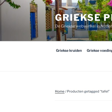
Ga
naar
GRIEKSE 
de
inhoud
De Griekse webwinkel in Nede
Griekse kruiden
Griekse voedi
Home
/ Producten getagged “tafel”