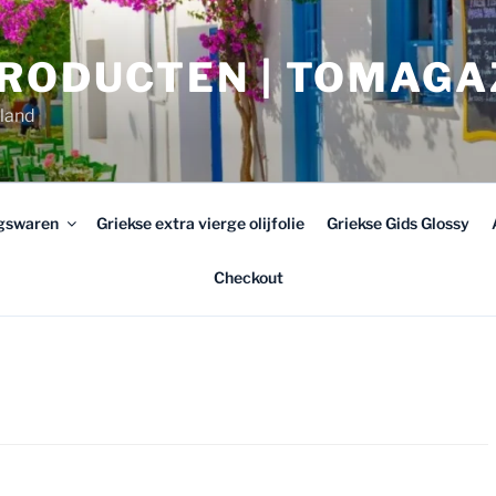
PRODUCTEN | TOMAGA
rland
ngswaren
Griekse extra vierge olijfolie
Griekse Gids Glossy
Checkout