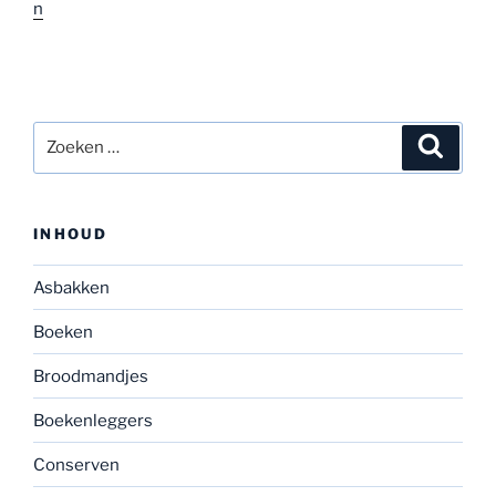
n
Zoeken
Zoeke
naar:
INHOUD
Asbakken
Boeken
Broodmandjes
Boekenleggers
Conserven