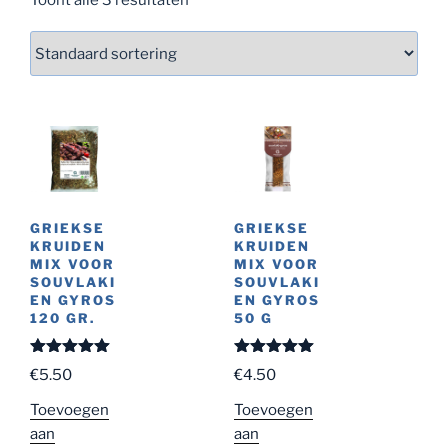
GRIEKSE
GRIEKSE
KRUIDEN
KRUIDEN
MIX VOOR
MIX VOOR
SOUVLAKI
SOUVLAKI
EN GYROS
EN GYROS
120 GR.
50 G
Gewaardeer
Gewaardeer
€
5.50
€
4.50
d
5.00
uit
d
5.00
uit
5
5
Toevoegen
Toevoegen
aan
aan