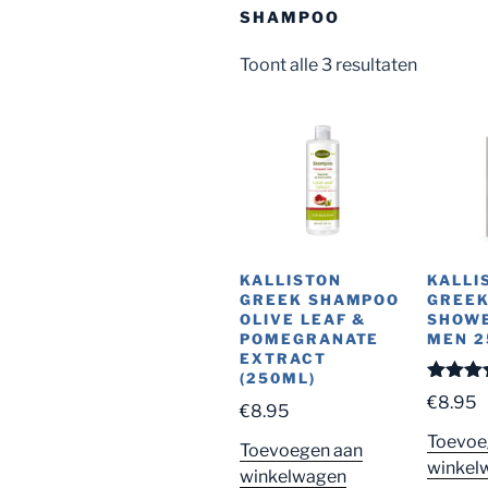
SHAMPOO
Toont alle 3 resultaten
KALLISTON
KALLI
GREEK SHAMPOO
GREEK
OLIVE LEAF &
SHOWE
POMEGRANATE
MEN 
EXTRACT
(250ML)
Gewaard
€
8.95
€
8.95
5.00
uit
Toevoe
Toevoegen aan
winkel
winkelwagen