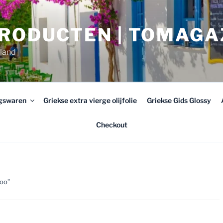
PRODUCTEN | TOMAGA
rland
ngswaren
Griekse extra vierge olijfolie
Griekse Gids Glossy
Checkout
oo”