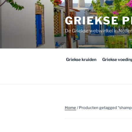
Ga
naar
GRIEKSE 
de
inhoud
De Griekse webwinkel in Nede
Griekse kruiden
Griekse voedi
Home
/ Producten getagged “shamp