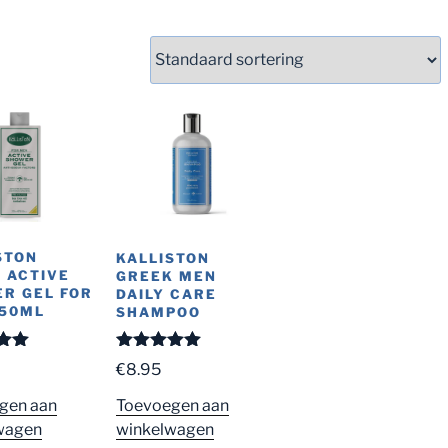
STON
KALLISTON
 ACTIVE
GREEK MEN
R GEL FOR
DAILY CARE
250ML
SHAMPOO
eerd
Gewaardeerd
€
8.95
 5
5.00
uit 5
gen aan
Toevoegen aan
wagen
winkelwagen