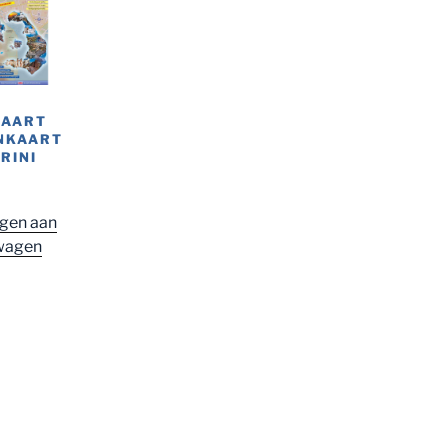
KAART
NKAART
RINI
gen aan
wagen