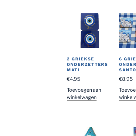
2 GRIEKSE
6 GRI
ONDERZETTERS
ONDE
MATI
SANTO
€
4.95
€
8.95
Toevoegen aan
Toevoe
winkelwagen
winkel