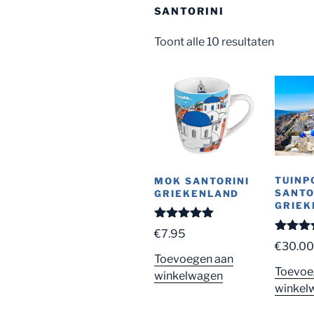
SANTORINI
Toont alle 10 resultaten
TUINP
MOK SANTORINI
SANTO
GRIEKENLAND
GRIEK
Gewaardeerd
€
7.95
5.00
uit 5
Gewaard
€
30.0
5.00
uit
Toevoegen aan
Toevoe
winkelwagen
winkel