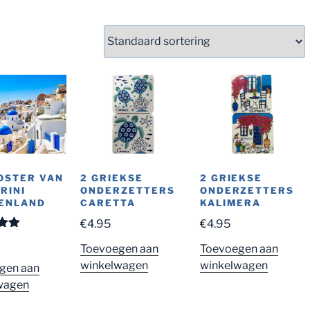
OSTER VAN
2 GRIEKSE
2 GRIEKSE
RINI
ONDERZETTERS
ONDERZETTERS
ENLAND
CARETTA
KALIMERA
€
4.95
€
4.95
eerd
0
Toevoegen aan
Toevoegen aan
 5
winkelwagen
winkelwagen
gen aan
wagen