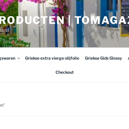
PRODUCTEN | TOMAGA
rland
ngswaren
Griekse extra vierge olijfolie
Griekse Gids Glossy
Checkout
ni”