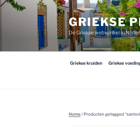
Ga
naar
GRIEKSE 
de
inhoud
De Griekse webwinkel in Nede
Griekse kruiden
Griekse voedi
Home
/ Producten getagged “santori