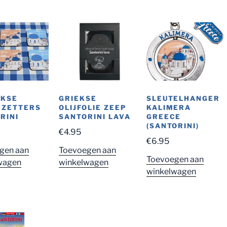
EKSE
SLEUTELHANGER
GRIEKSE
RZETTERS
KALIMERA
OLIJFOLIE ZEEP
RINI
GREECE
SANTORINI LAVA
(SANTORINI)
€
4.95
€
6.95
gen aan
Toevoegen aan
Toevoegen aan
wagen
winkelwagen
winkelwagen