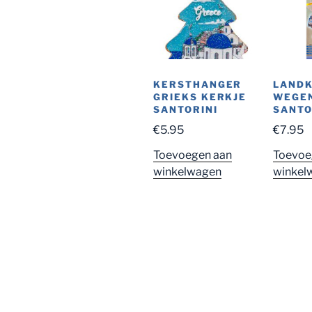
KERSTHANGER
LAND
GRIEKS KERKJE
WEGE
SANTORINI
SANTO
€
5.95
€
7.95
Toevoegen aan
Toevoe
winkelwagen
winkel