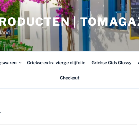
PRODUCTEN | TOMAGA
rland
ngswaren
Griekse extra vierge olijfolie
Griekse Gids Glossy
Checkout
”