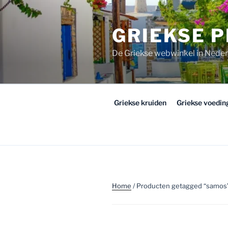
Ga
naar
GRIEKSE 
de
inhoud
De Griekse webwinkel in Nede
Griekse kruiden
Griekse voedi
Home
/ Producten getagged “samos