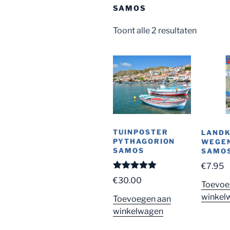
SAMOS
Toont alle 2 resultaten
TUINPOSTER
LAND
PYTHAGORION
WEGE
SAMOS
SAMO
€
7.95
Gewaardeerd
€
30.00
Toevoe
5.00
uit 5
winkel
Toevoegen aan
winkelwagen