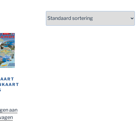
KAART
NKAART
S
gen aan
wagen