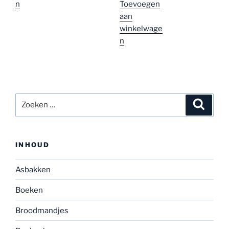
n
Toevoegen
aan
winkelwage
n
Zoeken
Zoeke
naar:
INHOUD
Asbakken
Boeken
Broodmandjes