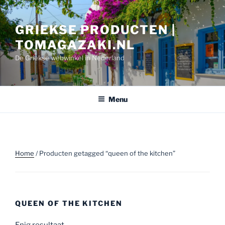
Ga
naar
GRIEKSE PRODUCTEN |
de
inhoud
TOMAGAZAKI.NL
De Griekse webwinkel in Nederland
Menu
Home
/ Producten getagged “queen of the kitchen”
QUEEN OF THE KITCHEN
Enig resultaat