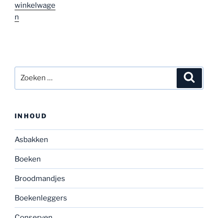
winkelwage
n
Zoeken
Zoeke
naar:
INHOUD
Asbakken
Boeken
Broodmandjes
Boekenleggers
Conserven