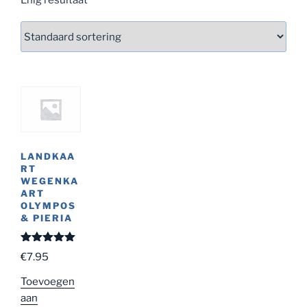
LANDKAA
RT
WEGENKA
ART
OLYMPOS
& PIERIA
Gewaardeer
€
7.95
d
5.00
uit
5
Toevoegen
aan