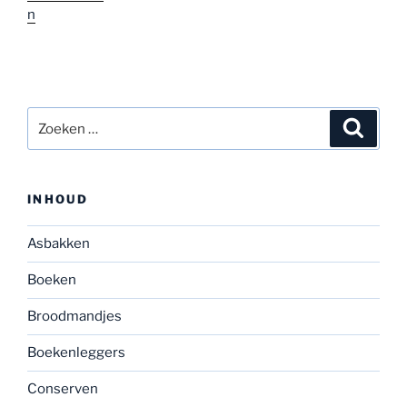
n
Zoeken
Zoeke
naar:
INHOUD
Asbakken
Boeken
Broodmandjes
Boekenleggers
Conserven