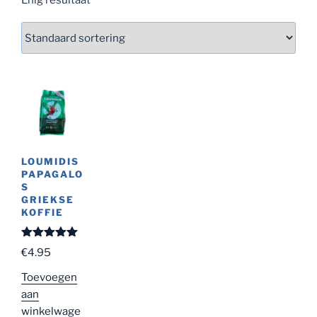
LOUMIDIS
PAPAGALO
S
GRIEKSE
KOFFIE
Gewaardeer
€
4.95
d
5.00
uit
5
Toevoegen
aan
winkelwage