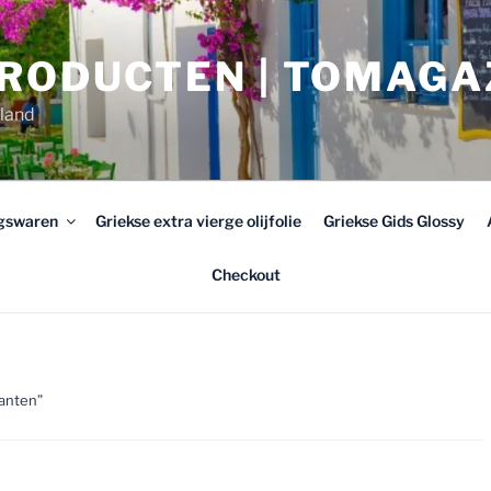
PRODUCTEN | TOMAGA
rland
ngswaren
Griekse extra vierge olijfolie
Griekse Gids Glossy
Checkout
anten”