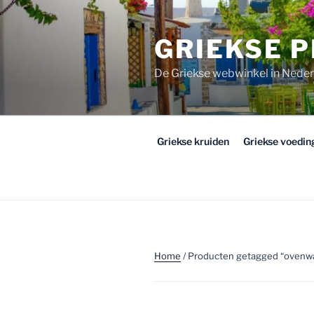
Ga
naar
GRIEKSE 
de
inhoud
De Griekse webwinkel in Nede
Griekse kruiden
Griekse voedi
Home
/ Producten getagged “ovenw