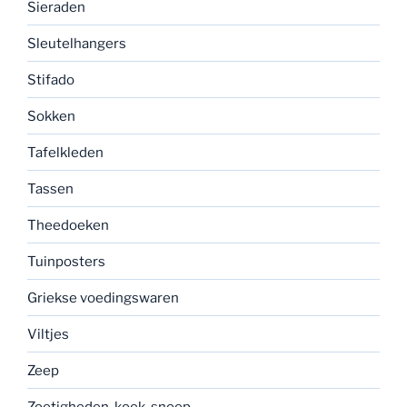
Sieraden
Sleutelhangers
Stifado
Sokken
Tafelkleden
Tassen
Theedoeken
Tuinposters
Griekse voedingswaren
Viltjes
Zeep
Zoetigheden, koek, snoep