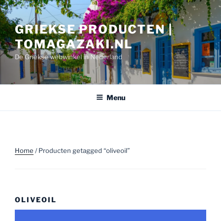
Ga
naar
GRIEKSE PRODUCTEN |
de
inhoud
TOMAGAZAKI.NL
De Griekse webwinkel in Nederland
Menu
Home
/ Producten getagged “oliveoil”
OLIVEOIL