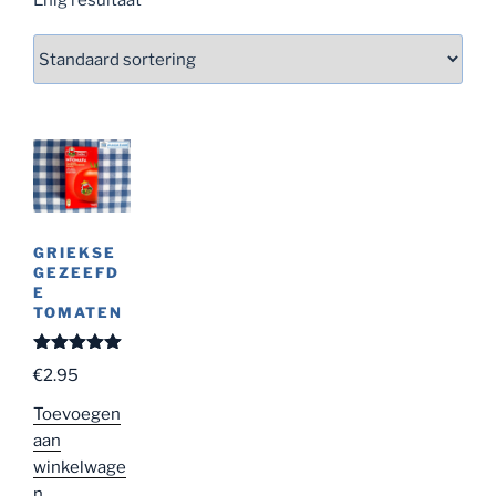
GRIEKSE
GEZEEFD
E
TOMATEN
Gewaardeer
€
2.95
d
5.00
uit
5
Toevoegen
aan
winkelwage
n