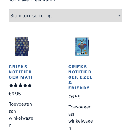
GRIEKS
GRIEKS
NOTITIEB
NOTITIEB
OEK MATI
OEK EZEL
&
FRIENDS
Gewaardeer
€
6.95
d
5.00
uit
€
6.95
5
Toevoegen
Toevoegen
aan
aan
winkelwage
winkelwage
n
n