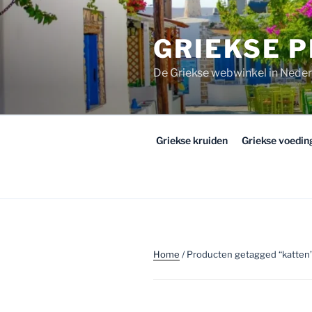
Ga
naar
GRIEKSE 
de
inhoud
De Griekse webwinkel in Nede
Griekse kruiden
Griekse voedi
Home
/ Producten getagged “katten