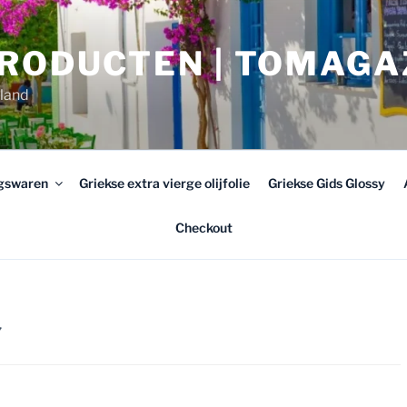
PRODUCTEN | TOMAGA
rland
ngswaren
Griekse extra vierge olijfolie
Griekse Gids Glossy
Checkout
”