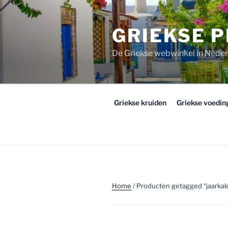
Ga
naar
GRIEKSE 
de
inhoud
De Griekse webwinkel in Nede
Griekse kruiden
Griekse voedi
Home
/ Producten getagged “jaarkal