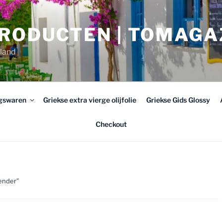
PRODUCTEN | TOMAGA
rland
ngswaren
Griekse extra vierge olijfolie
Griekse Gids Glossy
Checkout
ender”