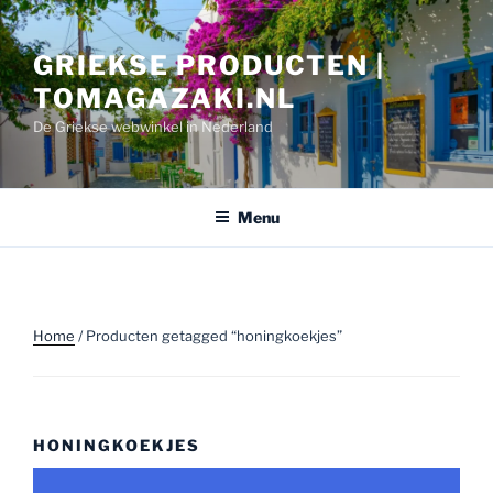
Ga
naar
GRIEKSE PRODUCTEN |
de
inhoud
TOMAGAZAKI.NL
De Griekse webwinkel in Nederland
Menu
Home
/ Producten getagged “honingkoekjes”
HONINGKOEKJES