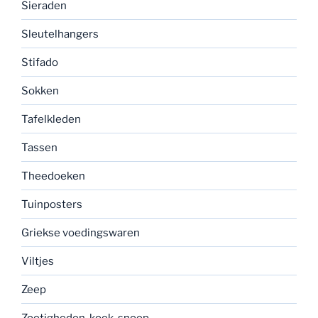
Sieraden
Sleutelhangers
Stifado
Sokken
Tafelkleden
Tassen
Theedoeken
Tuinposters
Griekse voedingswaren
Viltjes
Zeep
Zoetigheden, koek, snoep