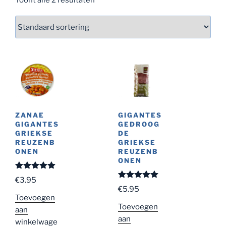
ZANAE
GIGANTES
GIGANTES
GEDROOG
GRIEKSE
DE
REUZENB
GRIEKSE
ONEN
REUZENB
ONEN
Gewaardeer
€
3.95
d
5.00
uit
Gewaardeer
€
5.95
5
d
5.00
uit
Toevoegen
5
Toevoegen
aan
aan
winkelwage