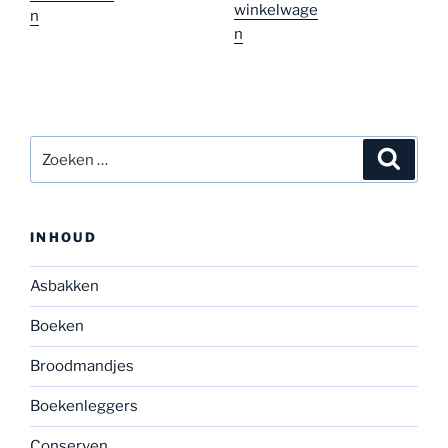
winkelwage
n
n
Zoeken
Zoeke
naar:
INHOUD
Asbakken
Boeken
Broodmandjes
Boekenleggers
Conserven