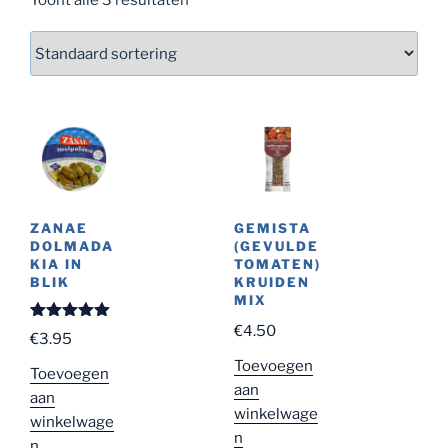
ZANAE
GEMISTA
DOLMADA
(GEVULDE
KIA IN
TOMATEN)
BLIK
KRUIDEN
MIX
€
4.50
Gewaardeer
€
3.95
d
5.00
uit
5
Toevoegen
Toevoegen
aan
aan
winkelwage
winkelwage
n
n