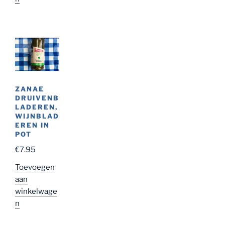
ZANAE
DRUIVENB
LADEREN,
WIJNBLAD
EREN IN
POT
€
7.95
Toevoegen
aan
winkelwage
n