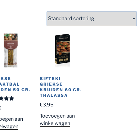
EKSE
BIFTEKI
AKTBAL
GRIEKSE
IDEN 50 GR.
KRUIDEN 60 GR.
THALASSA
€
3.95
rdeer
0
9
uit 5
Toevoegen aan
oegen aan
winkelwagen
elwagen