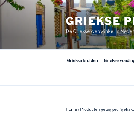
Ga
naar
GRIEKSE 
de
inhoud
De Griekse webwinkel in Nede
Griekse kruiden
Griekse voedi
Home
/ Producten getagged “gehaktb