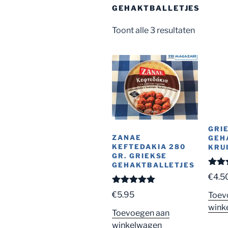
GEHAKTBALLETJES
Toont alle 3 resultaten
GRI
ZANAE
GEH
KEFTEDAKIA 280
KRU
GR. GRIEKSE
GEHAKTBALLETJES
Gewaa
€
4.5
d
4.8
Gewaardeerd
€
5.95
Toev
5.00
uit 5
wink
Toevoegen aan
winkelwagen