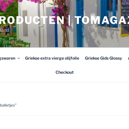
PRODUCTEN | TOMAGA
rland
ngswaren
Griekse extra vierge olijfolie
Griekse Gids Glossy
Checkout
alletjes”