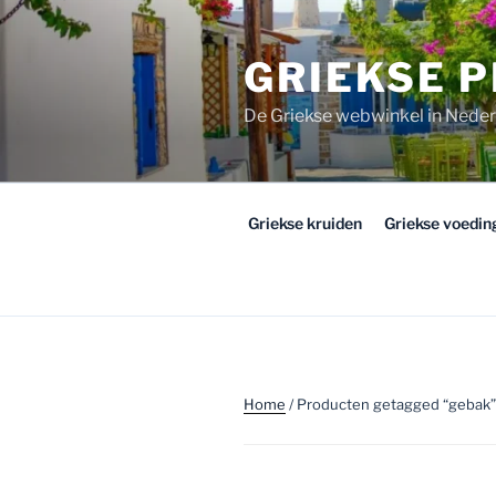
Ga
naar
GRIEKSE 
de
inhoud
De Griekse webwinkel in Nede
Griekse kruiden
Griekse voedi
Home
/ Producten getagged “gebak”