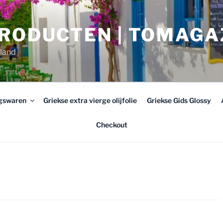
PRODUCTEN | TOMAGA
rland
ngswaren
Griekse extra vierge olijfolie
Griekse Gids Glossy
Checkout