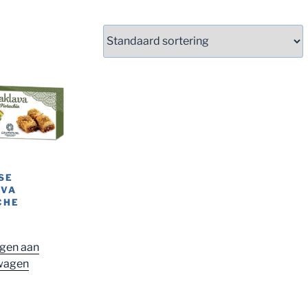
SE
AVA
CHE
gen aan
wagen