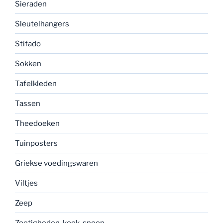
Sieraden
Sleutelhangers
Stifado
Sokken
Tafelkleden
Tassen
Theedoeken
Tuinposters
Griekse voedingswaren
Viltjes
Zeep
Zoetigheden, koek, snoep