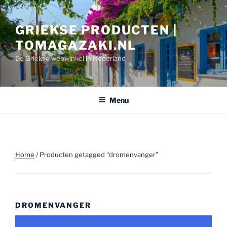
Ga
naar
GRIEKSE PRODUCTEN |
de
inhoud
TOMAGAZAKI.NL
De Griekse webwinkel in Nederland
Menu
Home
/ Producten getagged “dromenvanger”
DROMENVANGER