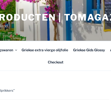
PRODUCTEN | TOMAGA
rland
ngswaren
Griekse extra vierge olijfolie
Griekse Gids Glossy
Checkout
lprikkers”