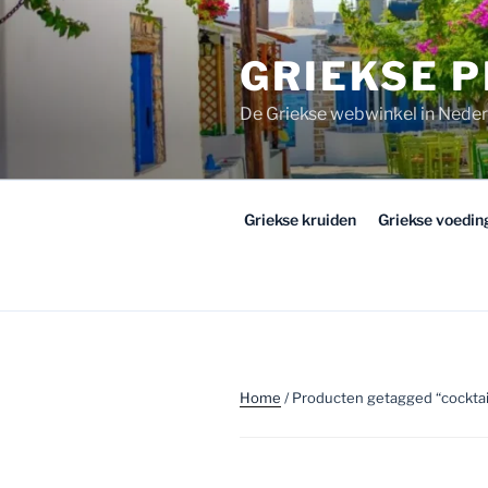
Ga
naar
GRIEKSE 
de
inhoud
De Griekse webwinkel in Nede
Griekse kruiden
Griekse voedi
Home
/ Producten getagged “cocktai