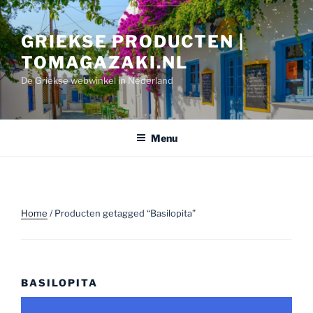
Ga
naar
GRIEKSE PRODUCTEN |
de
inhoud
TOMAGAZAKI.NL
De Griekse webwinkel in Nederland
Menu
Home
/ Producten getagged “Basilopita”
BASILOPITA