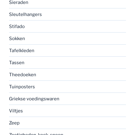
Sieraden
Sleutelhangers
Stifado
Sokken
Tafelkleden
Tassen
Theedoeken
Tuinposters
Griekse voedingswaren
Viltjes
Zeep
Zoetigheden, koek, snoep