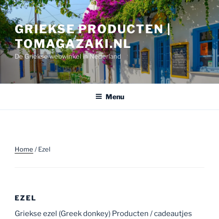
Ga
naar
GRIEKSE PRODUCTEN |
de
inhoud
TOMAGAZAKI.NL
De Griekse webwinkel in Nederland
Menu
Home
/ Ezel
EZEL
Griekse ezel (Greek donkey) Producten / cadeautjes