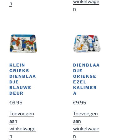
winkelwage
n
n
KLEIN
DIENBLAA
GRIEKS
DJE
DIENBLAA
GRIEKSE
DJE
EZEL
BLAUWE
KALIMER
DEUR
A
€
6.95
€
9.95
Toevoegen
Toevoegen
aan
aan
winkelwage
winkelwage
n
n