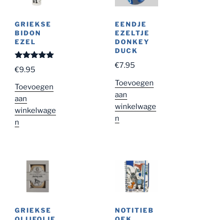
EENDJE
GRIEKSE
EZELTJE
BIDON
DONKEY
EZEL
DUCK
€
7.95
Gewaardeer
€
9.95
d
5.00
uit
5
Toevoegen
Toevoegen
aan
aan
winkelwage
winkelwage
n
n
GRIEKSE
NOTITIEB
OLIJFOLIE
OEK