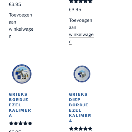
Gewaardeer
€
3.95
d
5.00
uit
Gewaardeer
€
3.95
5
d
5.00
uit
Toevoegen
5
Toevoegen
aan
aan
winkelwage
winkelwage
n
n
GRIEKS
GRIEKS
BORDJE
DIEP
EZEL
BORDJE
KALIMER
EZEL
A
KALIMER
A
Gewaardeer