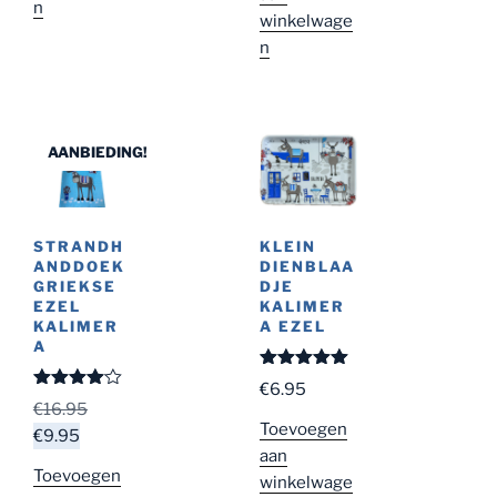
n
winkelwage
n
AANBIEDING!
STRANDH
KLEIN
ANDDOEK
DIENBLAA
GRIEKSE
DJE
EZEL
KALIMER
KALIMER
A EZEL
A
Gewaardeer
€
6.95
d
5.00
uit
Gewaarde
Oorspronkelijke
€
16.95
5
erd
4.00
Toevoegen
Huidige
prijs
uit 5
€
9.95
aan
prijs
was:
Toevoegen
winkelwage
is:
€16.95.