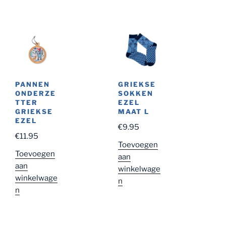
PANNEN
GRIEKSE
ONDERZE
SOKKEN
TTER
EZEL
GRIEKSE
MAAT L
EZEL
€
9.95
€
11.95
Toevoegen
Toevoegen
aan
aan
winkelwage
winkelwage
n
n