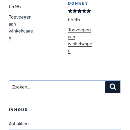
DONKEY
€
5.95
Toevoegen
Gewaardeer
€
5.95
d
5.00
uit
aan
5
Toevoegen
winkelwage
aan
n
winkelwage
n
Zoeken
Zoeke
naar:
INHOUD
Asbakken