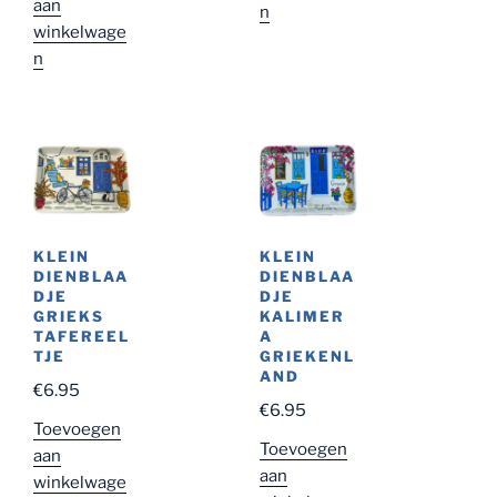
aan
n
€9.95.
winkelwage
n
KLEIN
KLEIN
DIENBLAA
DIENBLAA
DJE
DJE
GRIEKS
KALIMER
TAFEREEL
A
TJE
GRIEKENL
AND
€
6.95
€
6.95
Toevoegen
Toevoegen
aan
aan
winkelwage