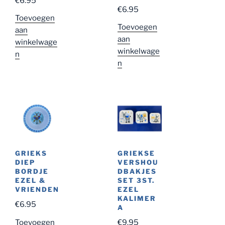
€
6.95
d
5.00
uit
Gewaardeer
€
6.95
5
d
5.00
uit
Toevoegen
5
Toevoegen
aan
aan
winkelwage
winkelwage
n
n
GRIEKS
GRIEKSE
DIEP
VERSHOU
BORDJE
DBAKJES
EZEL &
SET 3ST.
VRIENDEN
EZEL
KALIMER
€
6.95
A
Toevoegen
€
9.95